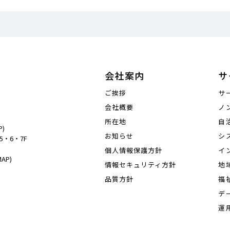
会社案内
サ
ご挨拶
サ
会社概要
ノ
所在地
自
P)
お知らせ
シ
5・6・7F
個人情報保護方針
イ
MAP)
情報セキュリティ方針
地
品質方針
福
デ
運